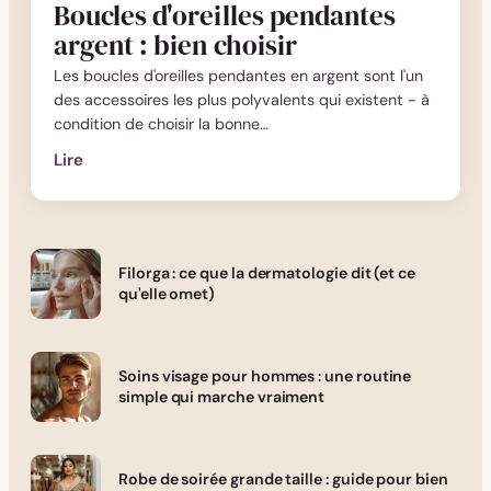
Boucles d'oreilles pendantes
argent : bien choisir
Les boucles d'oreilles pendantes en argent sont l'un
des accessoires les plus polyvalents qui existent - à
condition de choisir la bonne…
Lire
:
Boucles
d'oreilles
pendantes
Filorga : ce que la dermatologie dit (et ce
argent
qu'elle omet)
:
bien
choisir
Soins visage pour hommes : une routine
simple qui marche vraiment
Robe de soirée grande taille : guide pour bien