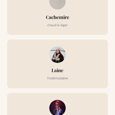
Cachemire
chaud & léger
Laine
l'indémodable