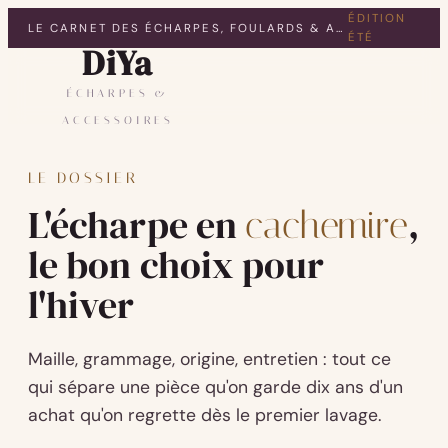
ÉDITION
LE CARNET DES ÉCHARPES, FOULARDS & ACCESSOIRES
ÉTÉ
DiYa
ÉCHARPES &
ACCESSOIRES
LE DOSSIER
L'écharpe en
,
cachemire
le bon choix pour
l'hiver
Maille, grammage, origine, entretien : tout ce
qui sépare une pièce qu'on garde dix ans d'un
achat qu'on regrette dès le premier lavage.