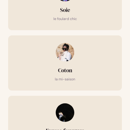
Soie
le foulard chic
Coton
la mi-saison