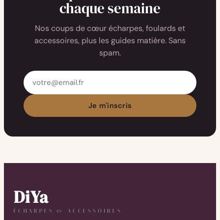
chaque semaine
Nos coups de cœur écharpes, foulards et
accessoires, plus les guides matière. Sans
spam.
Adresse
email
Je m'inscris
DiYa
ÉCHARPES & ACCESSOIRES