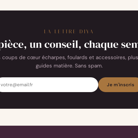
bien
choisir
LA LETTRE DIYA
pièce, un conseil, chaque se
 coups de cœur écharpes, foulards et accessoires, plus
guides matière. Sans spam.
dresse
Je m'inscris
ail