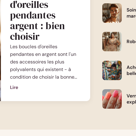
d'oreilles
Soin
pendantes
mar
argent : bien
choisir
Robe
Les boucles d'oreilles
pendantes en argent sont l'un
des accessoires les plus
Ache
polyvalents qui existent - à
bell
condition de choisir la bonne…
Lire
:
Vern
Boucles
expl
d'oreilles
pendantes
argent
: