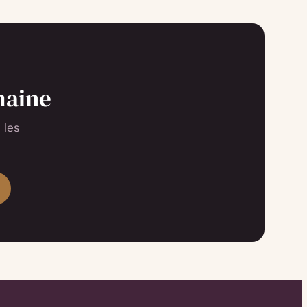
maine
 les