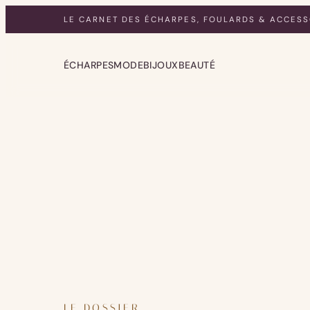
LE CARNET DES ÉCHARPES, FOULARDS & ACCESS
ÉCHARPES
MODE
BIJOUX
BEAUTÉ
LE DOSSIER