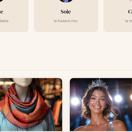
ne
Soie
C
dable
le foulard chic
la m