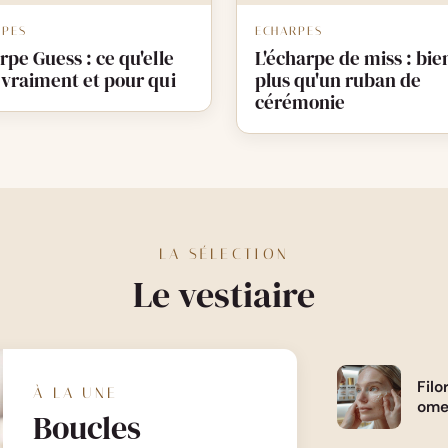
RPES
ECHARPES
pe Guess : ce qu'elle
L'écharpe de miss : bie
 vraiment et pour qui
plus qu'un ruban de
cérémonie
LA SÉLECTION
Le vestiaire
Filo
À LA UNE
ome
Boucles