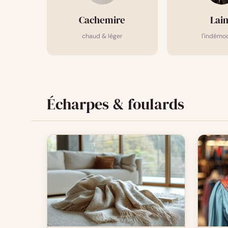
Cachemire
Lai
chaud & léger
l'indémo
Écharpes & foulards