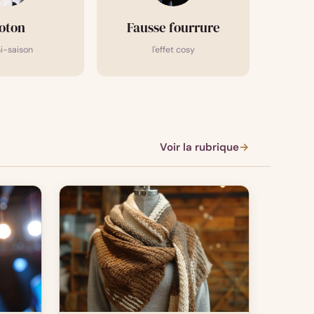
oton
Fausse fourrure
i-saison
l'effet cosy
Voir la rubrique
→