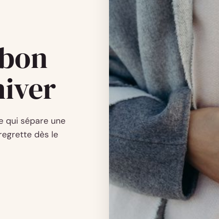
e bon
hiver
ce qui sépare une
regrette dès le