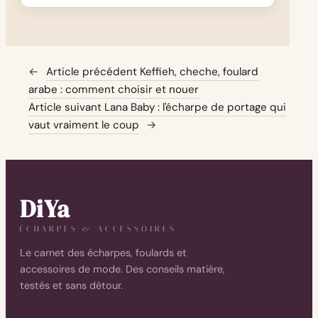
←
Article précédent
Keffieh, cheche, foulard
arabe : comment choisir et nouer
Article suivant
Lana Baby : l'écharpe de portage qui
vaut vraiment le coup
→
DiYa
ÉCHARPES & ACCESSOIRES
Le carnet des écharpes, foulards et
accessoires de mode. Des conseils matière,
testés et sans détour.