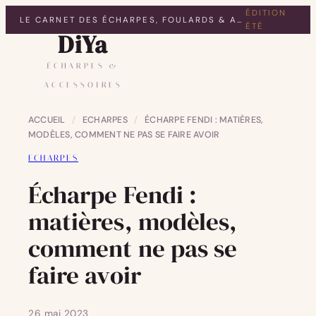
ÉDITION
LE CARNET DES ÉCHARPES, FOULARDS & ACCESSOIRES
ÉTÉ
DiYa
ÉCHARPES &
ACCESSOIRES
ACCUEIL
/
ECHARPES
/
ÉCHARPE FENDI : MATIÈRES,
MODÈLES, COMMENT NE PAS SE FAIRE AVOIR
ECHARPES
Écharpe Fendi :
matières, modèles,
comment ne pas se
faire avoir
26 mai 2023