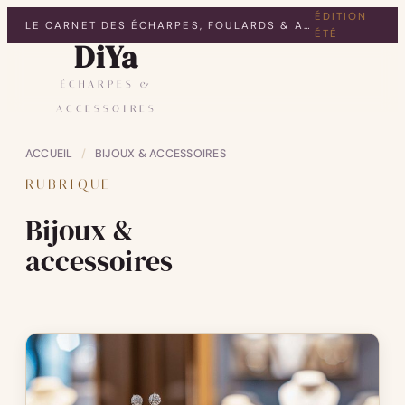
ÉDITION
LE CARNET DES ÉCHARPES, FOULARDS & ACCESSOIRES
ÉTÉ
DiYa
ÉCHARPES &
ACCESSOIRES
ACCUEIL
/
BIJOUX & ACCESSOIRES
RUBRIQUE
Bijoux &
accessoires