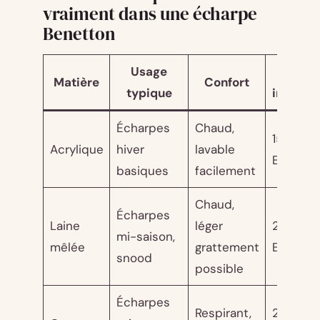
vraiment dans une écharpe
Benetton
Usage
Prix
Matière
Confort
typique
indicati
Écharpes
Chaud,
15 - 25
Acrylique
hiver
lavable
EUR
basiques
facilement
Chaud,
Écharpes
Laine
léger
25 - 40
mi-saison,
mêlée
grattement
EUR
snood
possible
Écharpes
Respirant,
20 - 30