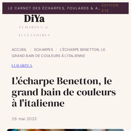
ÉDITION
LE CARNET DES ÉCHARPES, FOULARDS & ACCESSOIRES
ÉTÉ
DiYa
ÉCHARPES &
ACCESSOIRES
ACCUEIL
/
ECHARPES
/
L'ÉCHARPE BENETTON, LE
GRAND BAIN DE COULEURS À L'ITALIENNE
ECHARPES
L'écharpe Benetton, le
grand bain de couleurs
à l'italienne
26 mai 2023