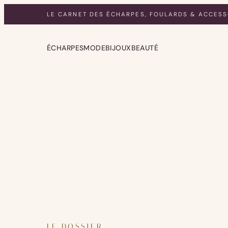
LE CARNET DES ÉCHARPES, FOULARDS & ACCESS
ÉCHARPES
MODE
BIJOUX
BEAUTÉ
LE DOSSIER