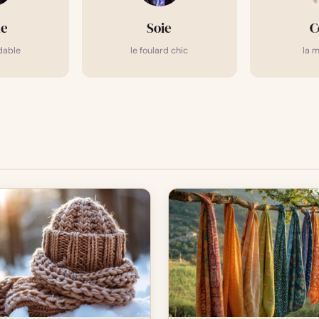
ne
Soie
C
dable
le foulard chic
la m