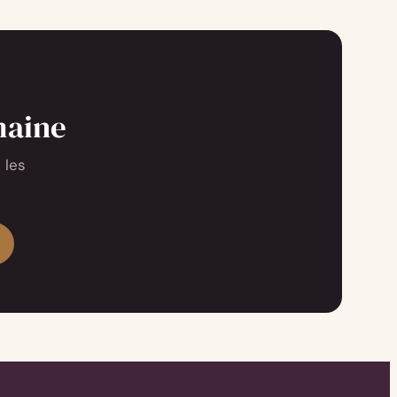
maine
 les