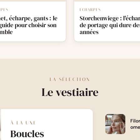
RPES
ECHARPES
et, écharpe, gants : le
Storchenwiege : l'écha
guide pour choisir son
de portage qui dure de
mble
années
LA SÉLECTION
Le vestiaire
Filo
À LA UNE
ome
Boucles