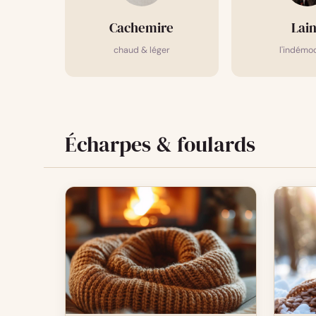
Cachemire
Lai
chaud & léger
l'indémo
Écharpes & foulards