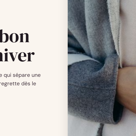
e bon
hiver
ce qui sépare une
regrette dès le