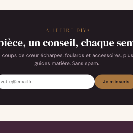
bien
choisir
LA LETTRE DIYA
pièce, un conseil, chaque se
 coups de cœur écharpes, foulards et accessoires, plus
guides matière. Sans spam.
dresse
Je m'inscris
ail