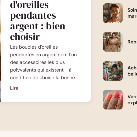
d'oreilles
Soin
pendantes
mar
argent : bien
choisir
Robe
Les boucles d'oreilles
pendantes en argent sont l'un
des accessoires les plus
Ache
polyvalents qui existent - à
bell
condition de choisir la bonne…
Lire
:
Vern
Boucles
expl
d'oreilles
pendantes
argent
: