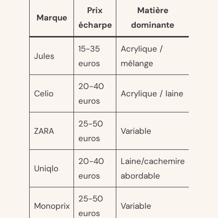
Prix
Matière
Durabi
Marque
écharpe
dominante
esti
15-35
Acrylique /
2-3
Jules
euros
mélange
saiso
20-40
2-4
Celio
Acrylique / laine
euros
saiso
25-50
2-4
ZARA
Variable
euros
saiso
20-40
Laine/cachemire
3-5
Uniqlo
euros
abordable
saiso
25-50
2-4
Monoprix
Variable
euros
saiso