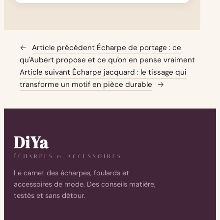
←
Article précédent
Écharpe de portage : ce
qu'Aubert propose et ce qu'on en pense vraiment
Article suivant
Écharpe jacquard : le tissage qui
transforme un motif en pièce durable
→
DiYa
ÉCHARPES & ACCESSOIRES
Le carnet des écharpes, foulards et
accessoires de mode. Des conseils matière,
testés et sans détour.