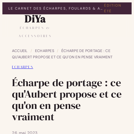
ÉDITION
LE CARNET DES ÉCHARPES, FOULARDS & ACCESSOIRES
ÉTÉ
DiYa
ÉCHARPES &
ACCESSOIRES
ACCUEIL
/
ECHARPES
/
ÉCHARPE DE PORTAGE : CE
QU'AUBERT PROPOSE ET CE QU'ON EN PENSE VRAIMENT
ECHARPES
Écharpe de portage : ce
qu'Aubert propose et ce
qu'on en pense
vraiment
26 mai 2023