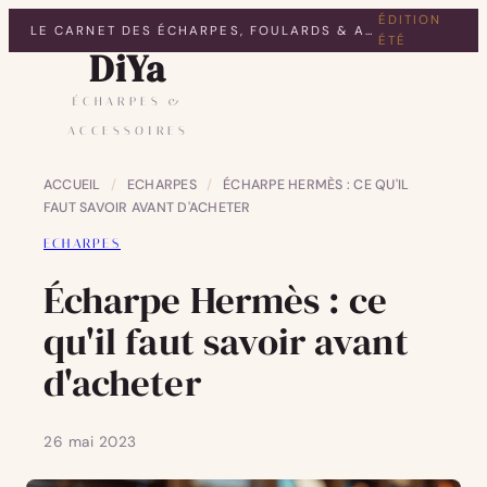
ÉDITION
LE CARNET DES ÉCHARPES, FOULARDS & ACCESSOIRES
ÉTÉ
DiYa
ÉCHARPES &
ACCESSOIRES
ACCUEIL
/
ECHARPES
/
ÉCHARPE HERMÈS : CE QU'IL
FAUT SAVOIR AVANT D'ACHETER
ECHARPES
Écharpe Hermès : ce
qu'il faut savoir avant
d'acheter
26 mai 2023