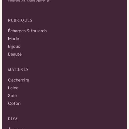
testés et sans détour.
RUBRIQUES
Écharpes & foulards
Mode
Bijoux
Beauté
MATIÈRES
Cachemire
Laine
Soie
Coton
DIYA