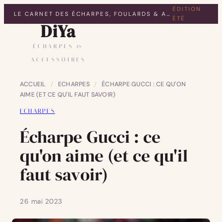
ÉDITION
LE CARNET DES ÉCHARPES, FOULARDS & ACCESSOIRES
ÉTÉ
DiYa
ÉCHARPES &
ACCESSOIRES
ACCUEIL
/
ECHARPES
/
ÉCHARPE GUCCI : CE QU'ON
AIME (ET CE QU'IL FAUT SAVOIR)
ECHARPES
Écharpe Gucci : ce
qu'on aime (et ce qu'il
faut savoir)
26 mai 2023