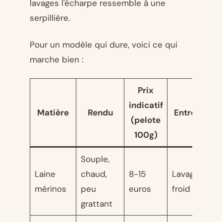
lavages l'écharpe ressemble à une
serpillière.
Pour un modèle qui dure, voici ce qui
marche bien :
Prix
indicatif
Matière
Rendu
Entretien
(pelote
100g)
Souple,
Laine
chaud,
8-15
Lavage à
mérinos
peu
euros
froid main
grattant