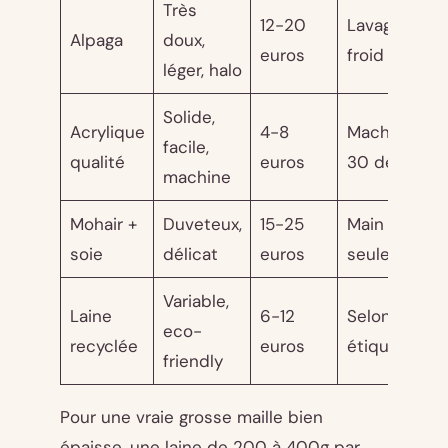
Très
12-20
Lavage à
Alpaga
doux,
euros
froid main
léger, halo
Solide,
Acrylique
4-8
Machine
facile,
qualité
euros
30 degrés
machine
Mohair +
Duveteux,
15-25
Main
soie
délicat
euros
seulement
Variable,
Laine
6-12
Selon
eco-
recyclée
euros
étiquette
friendly
Pour une vraie grosse maille bien
épaisse, une laine de 200 à 400g par