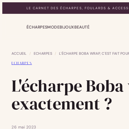
LE CARNET DES ÉCHARPES, FOULARDS & ACCESS
ÉCHARPES
MODE
BIJOUX
BEAUTÉ
ACCUEIL
/
ECHARPES
/
L'ÉCHARPE BOBA WRAP, C'EST FAIT PO
ECHARPES
L'écharpe Boba w
exactement ?
26 mai 2023