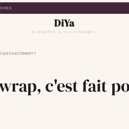
OIRES
DiYa
ÉCHARPES & ACCESSOIRES
UR QUI EXACTEMENT ?
rap, c'est fait p