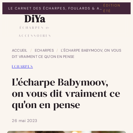
ÉDITION
LE CARNET DES ÉCHARPES, FOULARDS & ACCESSOIRES
ÉTÉ
DiYa
ÉCHARPES &
ACCESSOIRES
ACCUEIL
/
ECHARPES
/
L'ÉCHARPE BABYMOOV, ON VOUS
DIT VRAIMENT CE QU'ON EN PENSE
ECHARPES
L'écharpe Babymoov,
on vous dit vraiment ce
qu'on en pense
26 mai 2023