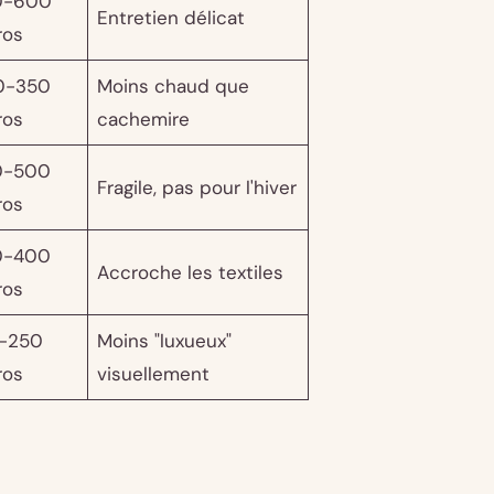
0-600
Entretien délicat
ros
0-350
Moins chaud que
ros
cachemire
0-500
Fragile, pas pour l'hiver
ros
0-400
Accroche les textiles
ros
-250
Moins "luxueux"
ros
visuellement