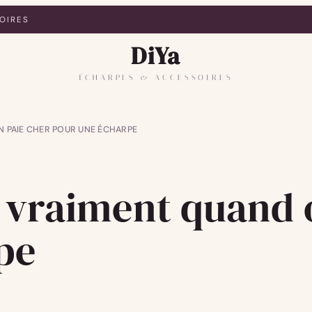
OIRES
DiYa
ÉCHARPES & ACCESSOIRES
 PAIE CHER POUR UNE ÉCHARPE
 vraiment quand 
pe