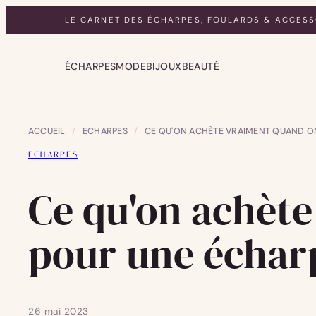
LE CARNET DES ÉCHARPES, FOULARDS & ACCESS
ÉCHARPES
MODE
BIJOUX
BEAUTÉ
ACCUEIL
/
ECHARPES
/
CE QU'ON ACHÈTE VRAIMENT QUAND ON
ECHARPES
Ce qu'on achète
pour une échar
26 mai 2023