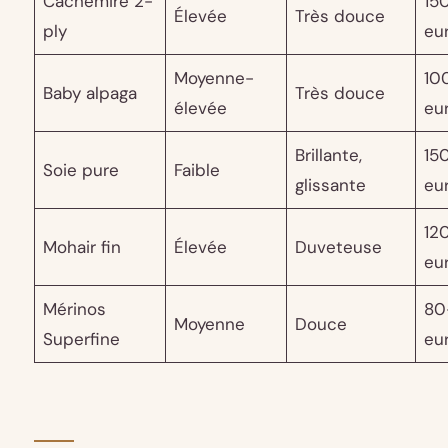
Cachemire 2-
15
Élevée
Très douce
ply
eu
Moyenne-
10
Baby alpaga
Très douce
élevée
eu
Brillante,
15
Soie pure
Faible
glissante
eu
12
Mohair fin
Élevée
Duveteuse
eu
Mérinos
80
Moyenne
Douce
Superfine
eu