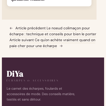
←
Article précédent
Le noeud colimaçon pour
écharpe : technique et conseils pour bien le porter
Article suivant
Ce qu'on achète vraiment quand on
paie cher pour une écharpe
→
DiYa
ÉCHARPES & ACCESSOIRES
Le carnet des écharpes, foulards et
accessoires de mode. Des conseils matière,
testés et sans détour.