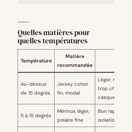
Quelles matières pour
quelles températures
Matière
Température
Pourq
recommandée
Léger, respiran
Au-dessus
Jersey coton
trop chaud so
de 15 degrés
fin, modal
casque
Mérinos léger,
Bon rapport
5 à 15 degrés
polaire fine
isolation/enc