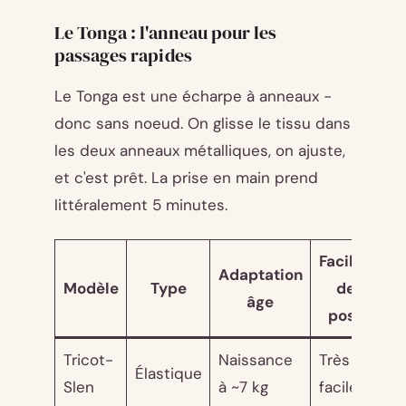
Le Tonga : l'anneau pour les
passages rapides
Le Tonga est une écharpe à anneaux -
donc sans noeud. On glisse le tissu dans
les deux anneaux métalliques, on ajuste,
et c'est prêt. La prise en main prend
littéralement 5 minutes.
Facilité
Adaptation
Modèle
Type
de
âge
in
pose
Tricot-
Naissance
Très
Élastique
~
Slen
à ~7 kg
facile