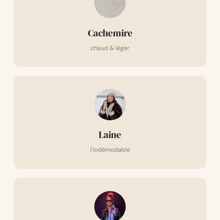
Cachemire
chaud & léger
Laine
l'indémodable