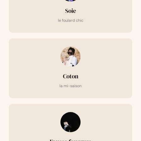
Soie
le foulard chic
Coton
la mi-saison