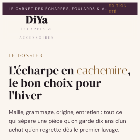
ÉDITION
LE CARNET DES ÉCHARPES, FOULARDS & ACCESSOIRES
ÉTÉ
DiYa
ÉCHARPES &
ACCESSOIRES
LE DOSSIER
L'écharpe en
,
cachemire
le bon choix pour
l'hiver
Maille, grammage, origine, entretien : tout ce
qui sépare une pièce qu'on garde dix ans d'un
achat qu'on regrette dès le premier lavage.