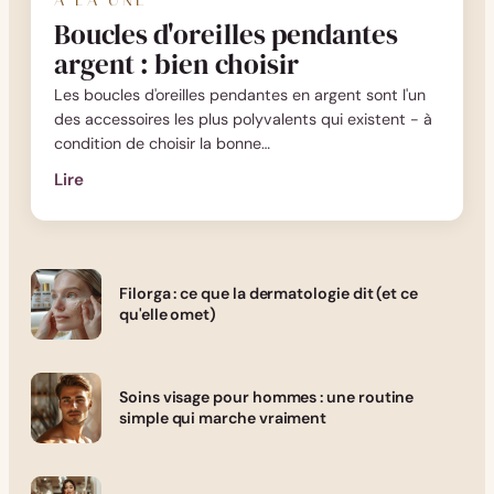
À LA UNE
Boucles d'oreilles pendantes
argent : bien choisir
Les boucles d'oreilles pendantes en argent sont l'un
des accessoires les plus polyvalents qui existent - à
condition de choisir la bonne…
Lire
:
Boucles
d'oreilles
pendantes
Filorga : ce que la dermatologie dit (et ce
argent
qu'elle omet)
:
bien
choisir
Soins visage pour hommes : une routine
simple qui marche vraiment