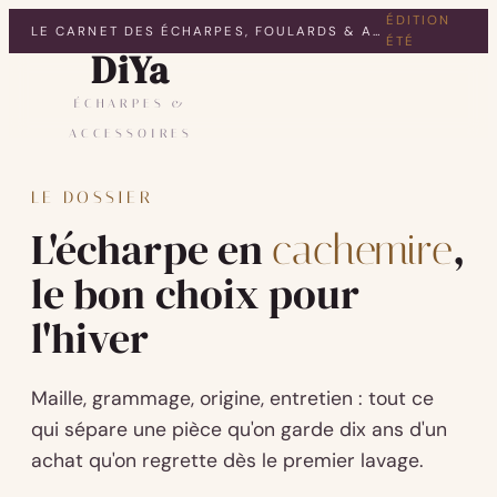
ÉDITION
LE CARNET DES ÉCHARPES, FOULARDS & ACCESSOIRES
ÉTÉ
DiYa
ÉCHARPES &
ACCESSOIRES
LE DOSSIER
L'écharpe en
,
cachemire
le bon choix pour
l'hiver
Maille, grammage, origine, entretien : tout ce
qui sépare une pièce qu'on garde dix ans d'un
achat qu'on regrette dès le premier lavage.