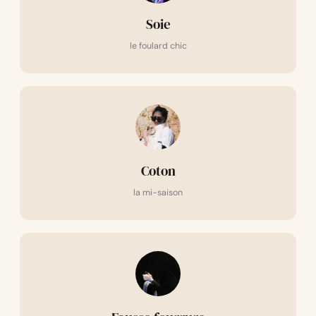
Soie
le foulard chic
Coton
la mi-saison