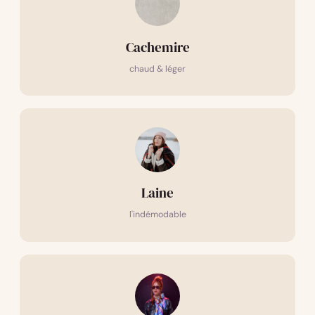
Cachemire
chaud & léger
Laine
l'indémodable