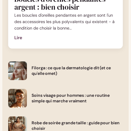
argent : bien choisir
Les boucles d'oreilles pendantes en argent sont l'un
des accessoires les plus polyvalents qui existent - à
condition de choisir la bonne…
Lire
:
Boucles
d'oreilles
pendantes
Filorga : ce que la dermatologie dit (et ce
argent
qu'elle omet)
:
bien
choisir
Soins visage pour hommes : une routine
simple qui marche vraiment
Robe de soirée grande taille : guide pour bien
choisir