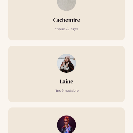
Cachemire
chaud & léger
Laine
l'indémodable