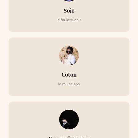
Soie
le foulard chic
Coton
la mi-saison