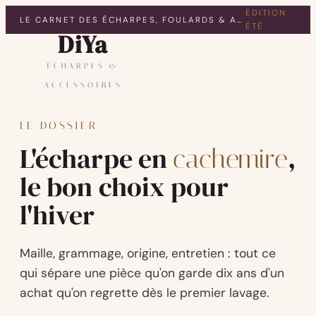
ÉDITION
LE CARNET DES ÉCHARPES, FOULARDS & ACCESSOIRES
ÉTÉ
DiYa
ÉCHARPES &
ACCESSOIRES
LE DOSSIER
L'écharpe en
,
cachemire
le bon choix pour
l'hiver
Maille, grammage, origine, entretien : tout ce
qui sépare une pièce qu'on garde dix ans d'un
achat qu'on regrette dès le premier lavage.