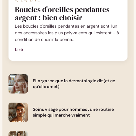
À LA UNE
Boucles d'oreilles pendantes
argent : bien choisir
Les boucles d'oreilles pendantes en argent sont l'un
des accessoires les plus polyvalents qui existent - à
condition de choisir la bonne…
Lire
:
Boucles
d'oreilles
pendantes
Filorga : ce que la dermatologie dit (et ce
argent
qu'elle omet)
:
bien
choisir
Soins visage pour hommes : une routine
simple qui marche vraiment