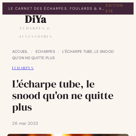
ÉDITION
LE CARNET DES ÉCHARPES, FOULARDS & ACCESSOIRES
ÉTÉ
DiYa
ÉCHARPES &
ACCESSOIRES
ACCUEIL
/
ECHARPES
/
L'ÉCHARPE TUBE, LE SNOOD
QU'ON NE QUITTE PLUS
ECHARPES
L'écharpe tube, le
snood qu'on ne quitte
plus
26 mai 2023