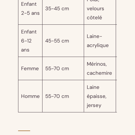
Enfant
10-20
35-45 cm
velours
2-5 ans
euros
côtelé
Enfant
Laine-
15-30
6-12
45-55 cm
acrylique
euros
ans
Mérinos,
25-80
Femme
55-70 cm
cachemire
euros
Laine
25-60
Homme
55-70 cm
épaisse,
euros
jersey