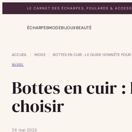
LE CARNET DES ÉCHARPES, FOULARDS & ACCESS
ÉCHARPES
MODE
BIJOUX
BEAUTÉ
ACCUEIL
/
MODE
/
BOTTES EN CUIR : LE GUIDE HONNÊTE POUR 
MODE
Bottes en cuir :
choisir
26 mai 2023