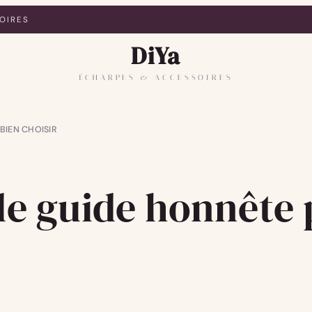
OIRES
DiYa
ÉCHARPES & ACCESSOIRES
BIEN CHOISIR
 le guide honnête