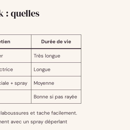
k : quelles
etien
Durée de vie
er
Très longue
ctrice
Longue
ale + spray
Moyenne
Bonne si pas rayée
éclaboussures et tache facilement.
ment avec un spray déperlant