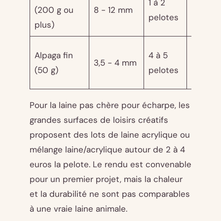
1 à 2
8 - 18
(200 g ou
8 - 12 mm
pelotes
euros
plus)
10 -
Alpaga fin
4 à 5
3,5 - 4 mm
20
(50 g)
pelotes
euros
Pour la laine pas chère pour écharpe, les
grandes surfaces de loisirs créatifs
proposent des lots de laine acrylique ou
mélange laine/acrylique autour de 2 à 4
euros la pelote. Le rendu est convenable
pour un premier projet, mais la chaleur
et la durabilité ne sont pas comparables
à une vraie laine animale.