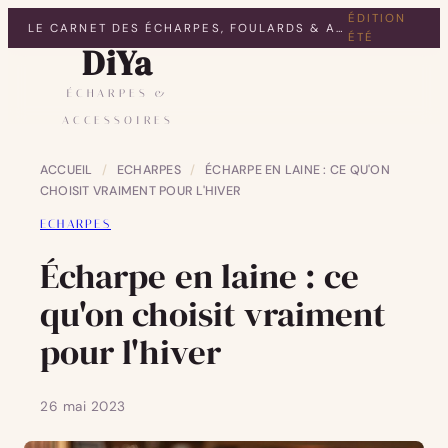
ÉDITION
LE CARNET DES ÉCHARPES, FOULARDS & ACCESSOIRES
ÉTÉ
DiYa
ÉCHARPES &
ACCESSOIRES
ACCUEIL
/
ECHARPES
/
ÉCHARPE EN LAINE : CE QU'ON
CHOISIT VRAIMENT POUR L'HIVER
ECHARPES
Écharpe en laine : ce
qu'on choisit vraiment
pour l'hiver
26 mai 2023