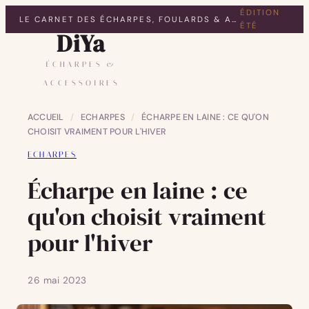
ÉDITION
LE CARNET DES ÉCHARPES, FOULARDS & ACCESSOIRES
ÉTÉ
DiYa
ÉCHARPES &
ACCESSOIRES
ACCUEIL
/
ECHARPES
/
ÉCHARPE EN LAINE : CE QU'ON
CHOISIT VRAIMENT POUR L'HIVER
ECHARPES
Écharpe en laine : ce
qu'on choisit vraiment
pour l'hiver
26 mai 2023