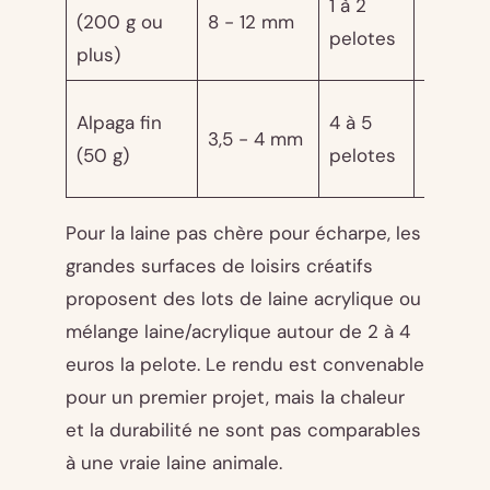
1 à 2
8 - 18
(200 g ou
8 - 12 mm
pelotes
euros
plus)
10 -
Alpaga fin
4 à 5
3,5 - 4 mm
20
(50 g)
pelotes
euros
Pour la laine pas chère pour écharpe, les
grandes surfaces de loisirs créatifs
proposent des lots de laine acrylique ou
mélange laine/acrylique autour de 2 à 4
euros la pelote. Le rendu est convenable
pour un premier projet, mais la chaleur
et la durabilité ne sont pas comparables
à une vraie laine animale.