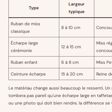
Largeur
Type
typique
Ruban de miss
8 à 10 cm
Concour
classique
Écharpe large
Miss ré
12 à 15 cm
cérémonie
concou
Ruban enfant
6 à 8 cm
Miss Pet
Ceinture écharpe
15 à 20 cm
Reine de
Le matériau change aussi beaucoup le ressenti. Un 
tombera pas pareil qu'une écharpe large en taffeta
ou une photo qui doit bien rendre, la différence se v