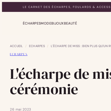
LE CARNET DES ÉCHARPES, FOULARDS & ACCESS
ÉCHARPES
MODE
BIJOUX
BEAUTÉ
ACCUEIL
/
ECHARPES
/
L'ÉCHARPE DE MISS : BIEN PLUS QU'UN
ECHARPES
L'écharpe de mi
cérémonie
26 mai 2023