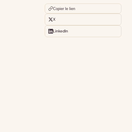
Copier le lien
X
LinkedIn