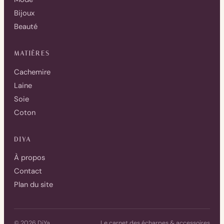
Bijoux
Beauté
MATIÈRES
Cachemire
Laine
Soie
Coton
DIYA
À propos
Contact
Plan du site
© 2026 DiYa
Le carnet des écharpes & accessoires