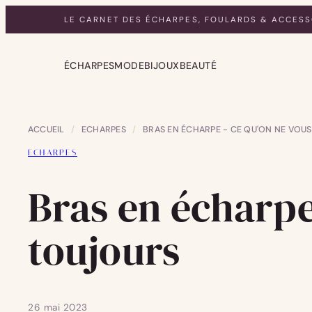
LE CARNET DES ÉCHARPES, FOULARDS & ACCESS
ÉCHARPES
MODE
BIJOUX
BEAUTÉ
ACCUEIL
/
ECHARPES
/
BRAS EN ÉCHARPE - CE QU'ON NE VOUS
ECHARPES
Bras en écharpe 
toujours
26 mai 2023