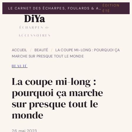
ÉDITION
LE CARNET DES ÉCHARPES, FOULARDS & ACCESSOIRES
ÉTÉ
DiYa
ÉCHARPES &
ACCESSOIRES
ACCUEIL
/
BEAUTÉ
/
LA COUPE MI-LONG : POURQUOI ÇA
MARCHE SUR PRESQUE TOUT LE MONDE
BEAUTÉ
La coupe mi-long :
pourquoi ça marche
sur presque tout le
monde
26 mai 2023