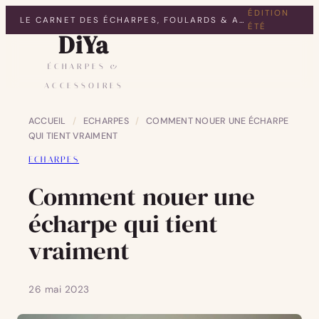
ÉDITION
LE CARNET DES ÉCHARPES, FOULARDS & ACCESSOIRES
ÉTÉ
DiYa
ÉCHARPES &
ACCESSOIRES
ACCUEIL
/
ECHARPES
/
COMMENT NOUER UNE ÉCHARPE
QUI TIENT VRAIMENT
ECHARPES
Comment nouer une
écharpe qui tient
vraiment
26 mai 2023